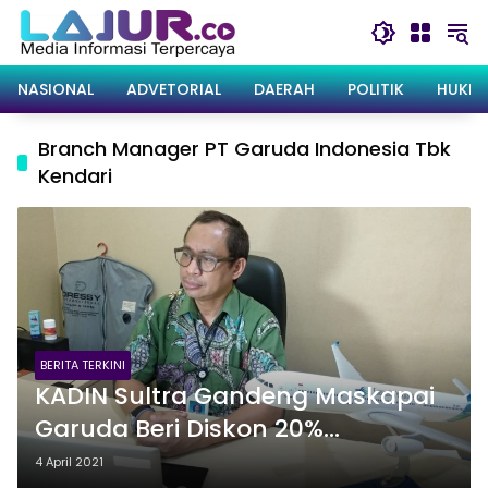
Langsung
ke
konten
NASIONAL
ADVETORIAL
DAERAH
POLITIK
HUKRI
Branch Manager PT Garuda Indonesia Tbk
Kendari
BERITA TERKINI
KADIN Sultra Gandeng Maskapai
Garuda Beri Diskon 20%
Pengiriman Cargo Produk UMKM
4 April 2021