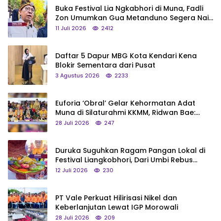
Buka Festival Lia Ngkabhori di Muna, Fadli
Zon Umumkan Gua Metanduno Segera Naik
Status Jadi Cagar Budaya Nasional
11 Juli 2026
2412
Daftar 5 Dapur MBG Kota Kendari Kena
Blokir Sementara dari Pusat
3 Agustus 2026
2233
Euforia ‘Obral’ Gelar Kehormatan Adat
Muna di Silaturahmi KKMM, Ridwan Bae:
Saya Bukan Tipe Begitu, Belum Pantas!
28 Juli 2026
247
Duruka Suguhkan Ragam Pangan Lokal di
Festival Liangkobhori, Dari Umbi Rebus
hingga Tumpeng Beras Muna
12 Juli 2026
230
PT Vale Perkuat Hilirisasi Nikel dan
Keberlanjutan Lewat IGP Morowali
28 Juli 2026
209