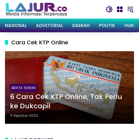
Langsung
ke
konten
NASIONAL
ADVETORIAL
DAERAH
POLITIK
HUKRI
Cara Cek KTP Online
BERITA TERKINI
6 Cara Cek KTP Online, Tak Perlu
ke Dukcapil
11 Agustus 2022