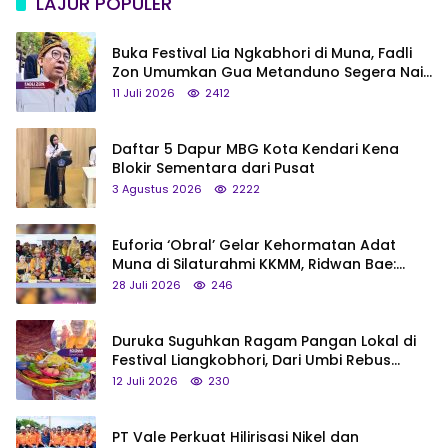
LAJUR POPULER
Buka Festival Lia Ngkabhori di Muna, Fadli
Zon Umumkan Gua Metanduno Segera Naik
Status Jadi Cagar Budaya Nasional
11 Juli 2026
2412
Daftar 5 Dapur MBG Kota Kendari Kena
Blokir Sementara dari Pusat
3 Agustus 2026
2222
Euforia ‘Obral’ Gelar Kehormatan Adat
Muna di Silaturahmi KKMM, Ridwan Bae:
Saya Bukan Tipe Begitu, Belum Pantas!
28 Juli 2026
246
Duruka Suguhkan Ragam Pangan Lokal di
Festival Liangkobhori, Dari Umbi Rebus
hingga Tumpeng Beras Muna
12 Juli 2026
230
PT Vale Perkuat Hilirisasi Nikel dan