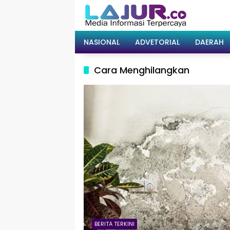
Langsung
ke
konten
NASIONAL
ADVETORIAL
DAERAH
Cara Menghilangkan
BERITA TERKINI