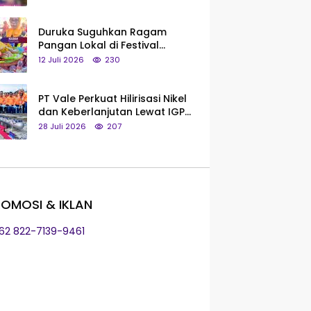
Saya Bukan Tipe Begitu, Belum
Pantas!
Duruka Suguhkan Ragam
Pangan Lokal di Festival
Liangkobhori, Dari Umbi Rebus
12 Juli 2026
230
hingga Tumpeng Beras Muna
PT Vale Perkuat Hilirisasi Nikel
dan Keberlanjutan Lewat IGP
Morowali
28 Juli 2026
207
OMOSI & IKLAN
+62 822-7139-9461