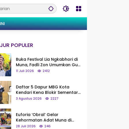
INI
JUR POPULER
Buka Festival Lia Ngkabhori di
Muna, Fadli Zon Umumkan Gua
Metanduno Segera Naik Status
11 Juli 2026
2412
Jadi Cagar Budaya Nasional
Daftar 5 Dapur MBG Kota
Kendari Kena Blokir Sementara
dari Pusat
3 Agustus 2026
2227
Euforia ‘Obral’ Gelar
Kehormatan Adat Muna di
Silaturahmi KKMM, Ridwan Bae:
28 Juli 2026
246