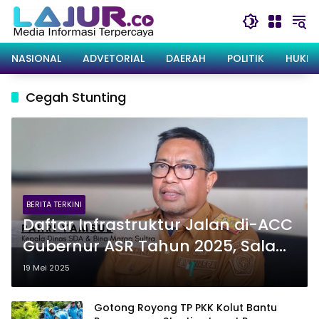
Langsung
ke
konten
NASIONAL
ADVETORIAL
DAERAH
POLITIK
HUKRI
Cegah Stunting
BERITA TERKINI
Daftar Infrastruktur Jalan di-ACC
Gubernur ASR Tahun 2025, Salah
Satunya Jalan Pertanian Koltim
19 Mei 2025
Gotong Royong TP PKK Kolut Bantu