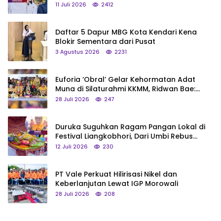
Status Jadi Cagar Budaya Nasional
11 Juli 2026
2412
Daftar 5 Dapur MBG Kota Kendari Kena
Blokir Sementara dari Pusat
3 Agustus 2026
2231
Euforia ‘Obral’ Gelar Kehormatan Adat
Muna di Silaturahmi KKMM, Ridwan Bae:
Saya Bukan Tipe Begitu, Belum Pantas!
28 Juli 2026
247
Duruka Suguhkan Ragam Pangan Lokal di
Festival Liangkobhori, Dari Umbi Rebus
hingga Tumpeng Beras Muna
12 Juli 2026
230
PT Vale Perkuat Hilirisasi Nikel dan
Keberlanjutan Lewat IGP Morowali
28 Juli 2026
208