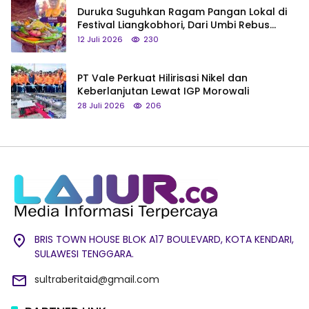
Duruka Suguhkan Ragam Pangan Lokal di
Festival Liangkobhori, Dari Umbi Rebus
hingga Tumpeng Beras Muna
12 Juli 2026
230
PT Vale Perkuat Hilirisasi Nikel dan
Keberlanjutan Lewat IGP Morowali
28 Juli 2026
206
BRIS TOWN HOUSE BLOK A17 BOULEVARD, KOTA KENDARI,
SULAWESI TENGGARA.
sultraberitaid@gmail.com