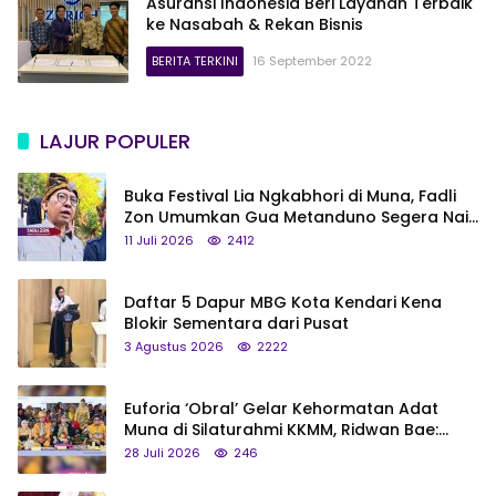
Asuransi Indonesia Beri Layanan Terbaik
ke Nasabah & Rekan Bisnis
BERITA TERKINI
16 September 2022
LAJUR POPULER
Buka Festival Lia Ngkabhori di Muna, Fadli
Zon Umumkan Gua Metanduno Segera Naik
Status Jadi Cagar Budaya Nasional
11 Juli 2026
2412
Daftar 5 Dapur MBG Kota Kendari Kena
Blokir Sementara dari Pusat
3 Agustus 2026
2222
Euforia ‘Obral’ Gelar Kehormatan Adat
Muna di Silaturahmi KKMM, Ridwan Bae:
Saya Bukan Tipe Begitu, Belum Pantas!
28 Juli 2026
246