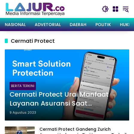
Langsung
ke
konten
NASIONAL
ADVETORIAL
DAERAH
POLITIK
HUKRI
Cermati Protect
BERITA TERKINI
Cermati Protect Urai Manfaat
Layanan Asuransi Saat
Berbelanja di E-Commerce
9 Agustus 2023
Cermati Protect Gandeng Zurich