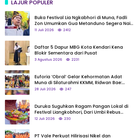
LAJUR POPULER
Buka Festival Lia Ngkabhori di Muna, Fadli
Zon Umumkan Gua Metanduno Segera Naik
Status Jadi Cagar Budaya Nasional
11 Juli 2026
2412
Daftar 5 Dapur MBG Kota Kendari Kena
Blokir Sementara dari Pusat
3 Agustus 2026
2231
Euforia ‘Obral’ Gelar Kehormatan Adat
Muna di Silaturahmi KKMM, Ridwan Bae:
Saya Bukan Tipe Begitu, Belum Pantas!
28 Juli 2026
247
Duruka Suguhkan Ragam Pangan Lokal di
Festival Liangkobhori, Dari Umbi Rebus
hingga Tumpeng Beras Muna
12 Juli 2026
230
PT Vale Perkuat Hilirisasi Nikel dan