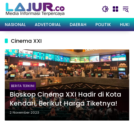
Langsung
ke
konten
NASIONAL
ADVETORIAL
DAERAH
POLITIK
HUKRI
Cinema XXI
BERITA TERKINI
Bioskop Cinema XXI Hadir di Kota
Kendari, Berikut Harga Tiketnya!
2 November 2023