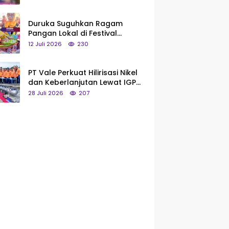
Saya Bukan Tipe Begitu, Belum
Pantas!
Duruka Suguhkan Ragam
Pangan Lokal di Festival
Liangkobhori, Dari Umbi Rebus
12 Juli 2026
230
hingga Tumpeng Beras Muna
PT Vale Perkuat Hilirisasi Nikel
dan Keberlanjutan Lewat IGP
Morowali
28 Juli 2026
207