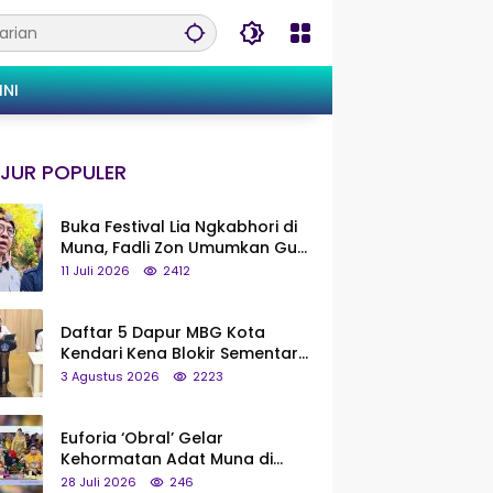
INI
JUR POPULER
Buka Festival Lia Ngkabhori di
Muna, Fadli Zon Umumkan Gua
Metanduno Segera Naik Status
11 Juli 2026
2412
Jadi Cagar Budaya Nasional
Daftar 5 Dapur MBG Kota
Kendari Kena Blokir Sementara
dari Pusat
3 Agustus 2026
2223
Euforia ‘Obral’ Gelar
Kehormatan Adat Muna di
Silaturahmi KKMM, Ridwan Bae:
28 Juli 2026
246