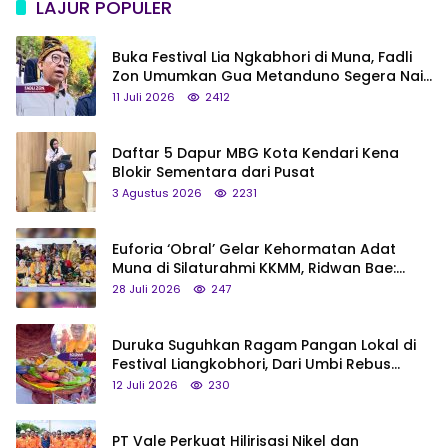
LAJUR POPULER
Buka Festival Lia Ngkabhori di Muna, Fadli
Zon Umumkan Gua Metanduno Segera Naik
Status Jadi Cagar Budaya Nasional
11 Juli 2026
2412
Daftar 5 Dapur MBG Kota Kendari Kena
Blokir Sementara dari Pusat
3 Agustus 2026
2231
Euforia ‘Obral’ Gelar Kehormatan Adat
Muna di Silaturahmi KKMM, Ridwan Bae:
Saya Bukan Tipe Begitu, Belum Pantas!
28 Juli 2026
247
Duruka Suguhkan Ragam Pangan Lokal di
Festival Liangkobhori, Dari Umbi Rebus
hingga Tumpeng Beras Muna
12 Juli 2026
230
PT Vale Perkuat Hilirisasi Nikel dan