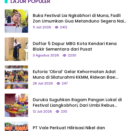
LAJUR POPULER
Buka Festival Lia Ngkabhori di Muna, Fadli
Zon Umumkan Gua Metanduno Segera Naik
Status Jadi Cagar Budaya Nasional
11 Juli 2026
2412
Daftar 5 Dapur MBG Kota Kendari Kena
Blokir Sementara dari Pusat
3 Agustus 2026
2230
Euforia ‘Obral’ Gelar Kehormatan Adat
Muna di Silaturahmi KKMM, Ridwan Bae:
Saya Bukan Tipe Begitu, Belum Pantas!
28 Juli 2026
247
Duruka Suguhkan Ragam Pangan Lokal di
Festival Liangkobhori, Dari Umbi Rebus
hingga Tumpeng Beras Muna
12 Juli 2026
230
PT Vale Perkuat Hilirisasi Nikel dan