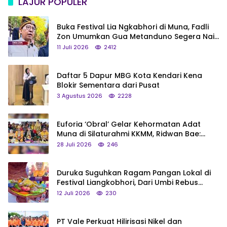
LAJUR POPULER
Buka Festival Lia Ngkabhori di Muna, Fadli
Zon Umumkan Gua Metanduno Segera Naik
Status Jadi Cagar Budaya Nasional
11 Juli 2026
2412
Daftar 5 Dapur MBG Kota Kendari Kena
Blokir Sementara dari Pusat
3 Agustus 2026
2228
Euforia ‘Obral’ Gelar Kehormatan Adat
Muna di Silaturahmi KKMM, Ridwan Bae:
Saya Bukan Tipe Begitu, Belum Pantas!
28 Juli 2026
246
Duruka Suguhkan Ragam Pangan Lokal di
Festival Liangkobhori, Dari Umbi Rebus
hingga Tumpeng Beras Muna
12 Juli 2026
230
PT Vale Perkuat Hilirisasi Nikel dan