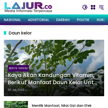
Langsung
ke
konten
NASIONAL
ADVETORIAL
DAERAH
POLITIK
HUKRI
Daun kelor
BERITA TERKINI
Kaya Akan Kandungan Vitamin,
Berikut Manfaat Daun Kelor Untuk
Kesehatan
26 Juli 2022
Menilik Manfaat, Nilai Gizi dan Efek