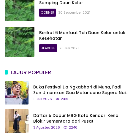
Samping Daun Kelor
CORNER
30 September 2021
Berikut 6 Manfaat Teh Daun Kelor untuk
Kesehatan
HEADLINE
28 Juli 2021
LAJUR POPULER
Buka Festival Lia Ngkabhori di Muna, Fadli
Zon Umumkan Gua Metanduno Segera Naik
Status Jadi Cagar Budaya Nasional
11 Juli 2026
2415
Daftar 5 Dapur MBG Kota Kendari Kena
Blokir Sementara dari Pusat
3 Agustus 2026
2246