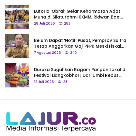
Euforia ‘Obral’ Gelar Kehormatan Adat
Muna di Silaturahmi KKMM, Ridwan Bae:
Saya Bukan Tipe Begitu, Belum Pantas!
28 Juli 2026
252
Belum Dapat ‘Notif’ Pusat, Pemprov Sultra
Tetap Anggarkan Gaji PPPK Meski Fiskal
Megap-Megap
7 Agustus 2026
240
Duruka Suguhkan Ragam Pangan Lokal di
Festival Liangkobhori, Dari Umbi Rebus
hingga Tumpeng Beras Muna
12 Juli 2026
231