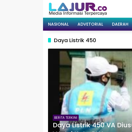
Langsung
ke
konten
NASIONAL
ADVETORIAL
DAERAH
Daya Listrik 450
BERITA TERKINI
Daya Listrik 450 VA Diu