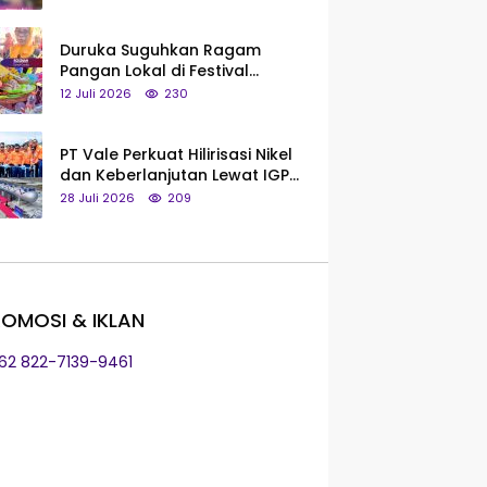
Saya Bukan Tipe Begitu, Belum
Pantas!
Duruka Suguhkan Ragam
Pangan Lokal di Festival
Liangkobhori, Dari Umbi Rebus
12 Juli 2026
230
hingga Tumpeng Beras Muna
PT Vale Perkuat Hilirisasi Nikel
dan Keberlanjutan Lewat IGP
Morowali
28 Juli 2026
209
OMOSI & IKLAN
+62 822-7139-9461