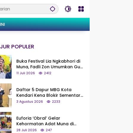
INI
JUR POPULER
Buka Festival Lia Ngkabhori di
Muna, Fadli Zon Umumkan Gua
Metanduno Segera Naik Status
11 Juli 2026
2412
Jadi Cagar Budaya Nasional
Daftar 5 Dapur MBG Kota
Kendari Kena Blokir Sementara
dari Pusat
3 Agustus 2026
2233
Euforia ‘Obral’ Gelar
Kehormatan Adat Muna di
Silaturahmi KKMM, Ridwan Bae:
28 Juli 2026
247