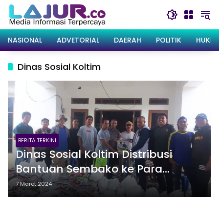
Langsung
ke
konten
NASIONAL
ADVETORIAL
DAERAH
POLITIK
HUKRI
Dinas Sosial Koltim
BERITA TERKINI
Dinas Sosial Koltim Distribusi
Bantuan Sembako ke Para
Korban Banjir Uluiwoi
7 Maret 2024