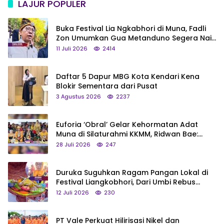
LAJUR POPULER
Buka Festival Lia Ngkabhori di Muna, Fadli
Zon Umumkan Gua Metanduno Segera Naik
Status Jadi Cagar Budaya Nasional
11 Juli 2026
2414
Daftar 5 Dapur MBG Kota Kendari Kena
Blokir Sementara dari Pusat
3 Agustus 2026
2237
Euforia ‘Obral’ Gelar Kehormatan Adat
Muna di Silaturahmi KKMM, Ridwan Bae:
Saya Bukan Tipe Begitu, Belum Pantas!
28 Juli 2026
247
Duruka Suguhkan Ragam Pangan Lokal di
Festival Liangkobhori, Dari Umbi Rebus
hingga Tumpeng Beras Muna
12 Juli 2026
230
PT Vale Perkuat Hilirisasi Nikel dan