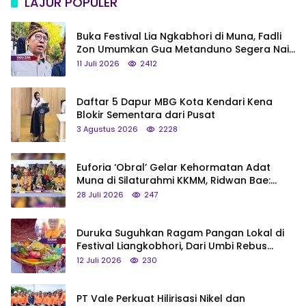
LAJUR POPULER
Buka Festival Lia Ngkabhori di Muna, Fadli
Zon Umumkan Gua Metanduno Segera Naik
Status Jadi Cagar Budaya Nasional
11 Juli 2026
2412
Daftar 5 Dapur MBG Kota Kendari Kena
Blokir Sementara dari Pusat
3 Agustus 2026
2228
Euforia ‘Obral’ Gelar Kehormatan Adat
Muna di Silaturahmi KKMM, Ridwan Bae:
Saya Bukan Tipe Begitu, Belum Pantas!
28 Juli 2026
247
Duruka Suguhkan Ragam Pangan Lokal di
Festival Liangkobhori, Dari Umbi Rebus
hingga Tumpeng Beras Muna
12 Juli 2026
230
PT Vale Perkuat Hilirisasi Nikel dan