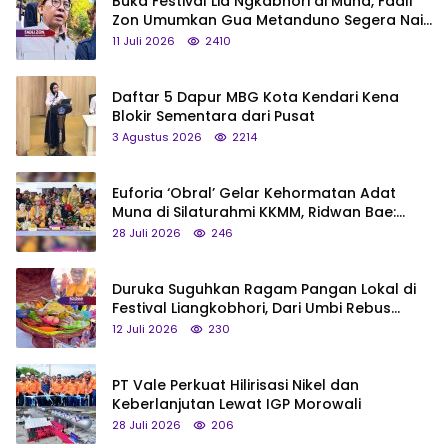
Buka Festival Lia Ngkabhori di Muna, Fadli
Zon Umumkan Gua Metanduno Segera Naik
Status Jadi Cagar Budaya Nasional
11 Juli 2026
2410
Daftar 5 Dapur MBG Kota Kendari Kena
Blokir Sementara dari Pusat
3 Agustus 2026
2214
Euforia ‘Obral’ Gelar Kehormatan Adat
Muna di Silaturahmi KKMM, Ridwan Bae:
Saya Bukan Tipe Begitu, Belum Pantas!
28 Juli 2026
246
Duruka Suguhkan Ragam Pangan Lokal di
Festival Liangkobhori, Dari Umbi Rebus
hingga Tumpeng Beras Muna
12 Juli 2026
230
PT Vale Perkuat Hilirisasi Nikel dan
Keberlanjutan Lewat IGP Morowali
28 Juli 2026
206