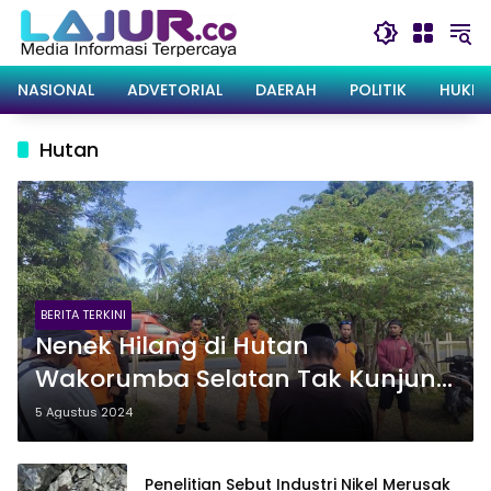
Langsung
ke
konten
NASIONAL
ADVETORIAL
DAERAH
POLITIK
HUKRI
Hutan
BERITA TERKINI
Nenek Hilang di Hutan
Wakorumba Selatan Tak Kunjung
Ditemukan, Basarnas Kendari
5 Agustus 2024
Setop Pencarian
Penelitian Sebut Industri Nikel Merusak