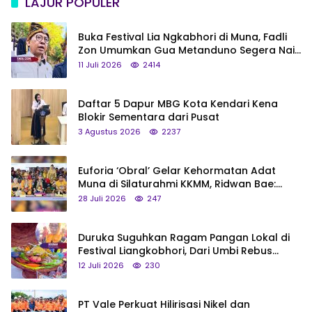
LAJUR POPULER
Buka Festival Lia Ngkabhori di Muna, Fadli
Zon Umumkan Gua Metanduno Segera Naik
Status Jadi Cagar Budaya Nasional
11 Juli 2026
2414
Daftar 5 Dapur MBG Kota Kendari Kena
Blokir Sementara dari Pusat
3 Agustus 2026
2237
Euforia ‘Obral’ Gelar Kehormatan Adat
Muna di Silaturahmi KKMM, Ridwan Bae:
Saya Bukan Tipe Begitu, Belum Pantas!
28 Juli 2026
247
Duruka Suguhkan Ragam Pangan Lokal di
Festival Liangkobhori, Dari Umbi Rebus
hingga Tumpeng Beras Muna
12 Juli 2026
230
PT Vale Perkuat Hilirisasi Nikel dan