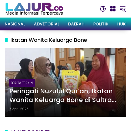
Langsung
ke
konten
NASIONAL
ADVETORIAL
DAERAH
POLITIK
HUKRI
Ikatan Wanita Keluarga Bone
BERITA TERKINI
Peringati Nuzulul Qur’an, Ikatan
Wanita Keluarga Bone di Sultra
Berbagi Paket Sembako
8 April 2023