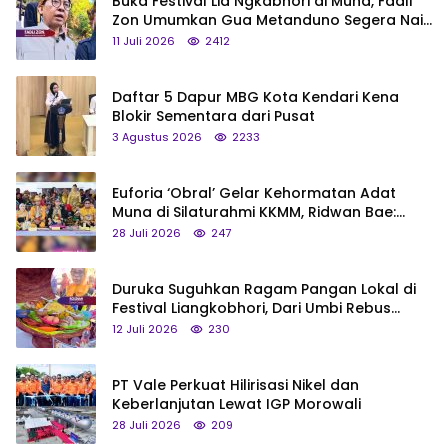
Buka Festival Lia Ngkabhori di Muna, Fadli
Zon Umumkan Gua Metanduno Segera Naik
Status Jadi Cagar Budaya Nasional
11 Juli 2026
2412
Daftar 5 Dapur MBG Kota Kendari Kena
Blokir Sementara dari Pusat
3 Agustus 2026
2233
Euforia ‘Obral’ Gelar Kehormatan Adat
Muna di Silaturahmi KKMM, Ridwan Bae:
Saya Bukan Tipe Begitu, Belum Pantas!
28 Juli 2026
247
Duruka Suguhkan Ragam Pangan Lokal di
Festival Liangkobhori, Dari Umbi Rebus
hingga Tumpeng Beras Muna
12 Juli 2026
230
PT Vale Perkuat Hilirisasi Nikel dan
Keberlanjutan Lewat IGP Morowali
28 Juli 2026
209