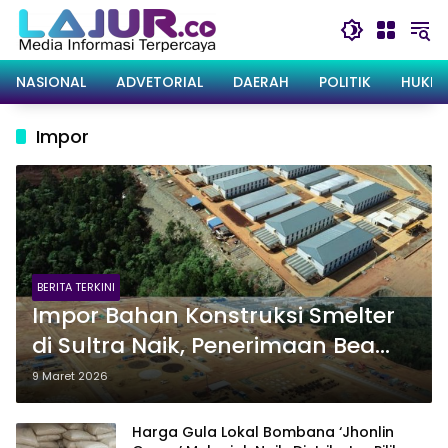
Langsung
ke
konten
NASIONAL
ADVETORIAL
DAERAH
POLITIK
HUKRI
Impor
BERITA TERKINI
Impor Bahan Konstruksi Smelter
di Sultra Naik, Penerimaan Bea
Masuk Melonjak Signifikan 680
9 Maret 2026
Persen
Harga Gula Lokal Bombana ‘Jhonlin