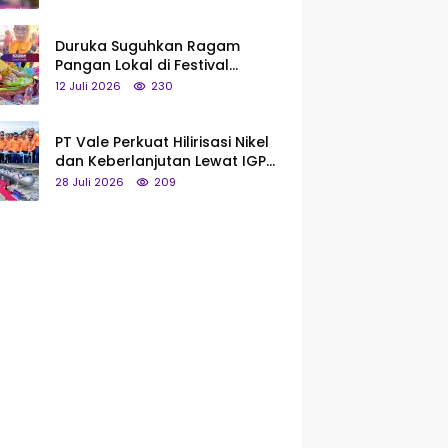
Saya Bukan Tipe Begitu, Belum
Pantas!
Duruka Suguhkan Ragam
Pangan Lokal di Festival
Liangkobhori, Dari Umbi Rebus
12 Juli 2026
230
hingga Tumpeng Beras Muna
PT Vale Perkuat Hilirisasi Nikel
dan Keberlanjutan Lewat IGP
Morowali
28 Juli 2026
209