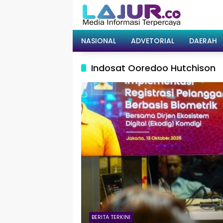
Langsung
ke
konten
NASIONAL
ADVETORIAL
DAERAH
Indosat Ooredoo Hutchison
BERITA TERKINI