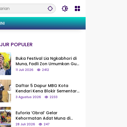
INI
JUR POPULER
Buka Festival Lia Ngkabhori di
Muna, Fadli Zon Umumkan Gua
Metanduno Segera Naik Status
11 Juli 2026
2412
Jadi Cagar Budaya Nasional
Daftar 5 Dapur MBG Kota
Kendari Kena Blokir Sementara
dari Pusat
3 Agustus 2026
2233
Euforia ‘Obral’ Gelar
Kehormatan Adat Muna di
Silaturahmi KKMM, Ridwan Bae:
28 Juli 2026
247