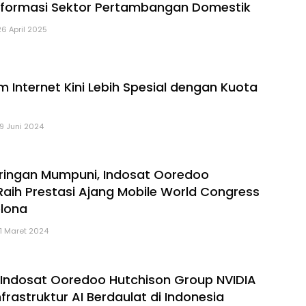
sformasi Sektor Pertambangan Domestik
26 April 2025
m Internet Kini Lebih Spesial dengan Kuota
19 Juni 2024
aringan Mumpuni, Indosat Ooredoo
Raih Prestasi Ajang Mobile World Congress
lona
11 Maret 2024
 Indosat Ooredoo Hutchison Group NVIDIA
frastruktur AI Berdaulat di Indonesia