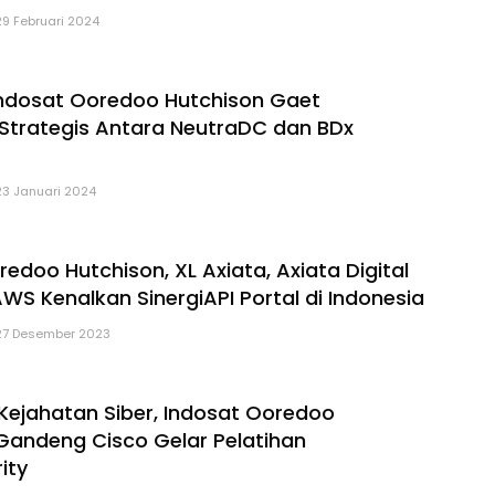
29 Februari 2024
ndosat Ooredoo Hutchison Gaet
Strategis Antara NeutraDC dan BDx
23 Januari 2024
edoo Hutchison, XL Axiata, Axiata Digital
WS Kenalkan SinergiAPI Portal di Indonesia
27 Desember 2023
 Kejahatan Siber, Indosat Ooredoo
Gandeng Cisco Gelar Pelatihan
ity