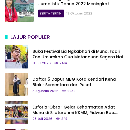
Jurnalistik Tahun 2022 Meningkat
BERITA TERKINI
19 Oktober 2022
LAJUR POPULER
Buka Festival Lia Ngkabhori di Muna, Fadli
Zon Umumkan Gua Metanduno Segera Naik
Status Jadi Cagar Budaya Nasional
11 Juli 2026
2414
Daftar 5 Dapur MBG Kota Kendari Kena
Blokir Sementara dari Pusat
3 Agustus 2026
2239
Euforia ‘Obral’ Gelar Kehormatan Adat
Muna di Silaturahmi KKMM, Ridwan Bae:
Saya Bukan Tipe Begitu, Belum Pantas!
28 Juli 2026
249