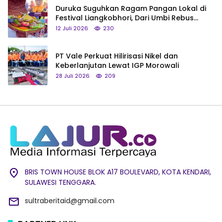
Duruka Suguhkan Ragam Pangan Lokal di
Festival Liangkobhori, Dari Umbi Rebus
hingga Tumpeng Beras Muna
12 Juli 2026
230
PT Vale Perkuat Hilirisasi Nikel dan
Keberlanjutan Lewat IGP Morowali
28 Juli 2026
209
BRIS TOWN HOUSE BLOK A17 BOULEVARD, KOTA KENDARI,
SULAWESI TENGGARA.
sultraberitaid@gmail.com