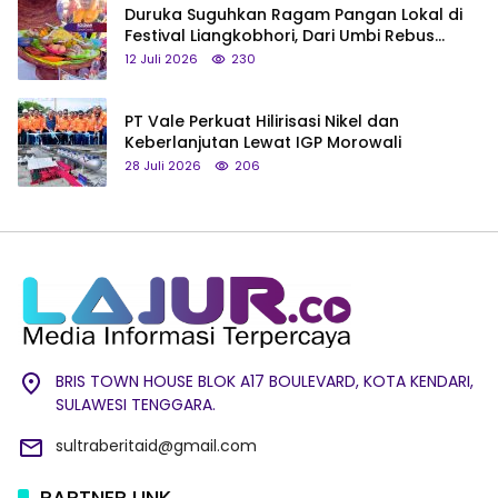
Duruka Suguhkan Ragam Pangan Lokal di
Festival Liangkobhori, Dari Umbi Rebus
hingga Tumpeng Beras Muna
12 Juli 2026
230
PT Vale Perkuat Hilirisasi Nikel dan
Keberlanjutan Lewat IGP Morowali
28 Juli 2026
206
BRIS TOWN HOUSE BLOK A17 BOULEVARD, KOTA KENDARI,
SULAWESI TENGGARA.
sultraberitaid@gmail.com
PARTNER LINK