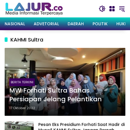
Langsung
ke
konten
NASIONAL
ADVETORIAL
DAERAH
POLITIK
HUKRI
KAHMI Sultra
BERITA TERKINI
MW Forhati Sultra Bahas
Persiapan Jelang Pelantikan
17 Oktober 2022
Pesan Eks Presidium Forhati Saat Hadir di
Muswil KAHMI Sultra: Jangan Pernah