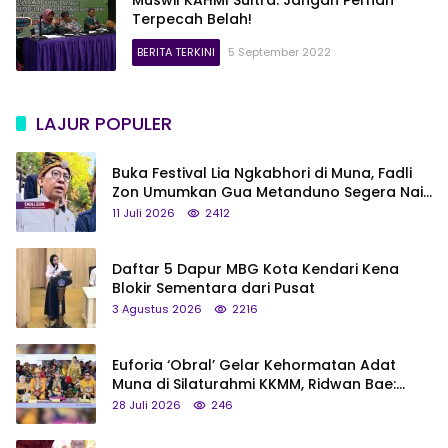
Terpecah Belah!
BERITA TERKINI
5 September 2022
LAJUR POPULER
Buka Festival Lia Ngkabhori di Muna, Fadli
Zon Umumkan Gua Metanduno Segera Naik
Status Jadi Cagar Budaya Nasional
11 Juli 2026
2412
Daftar 5 Dapur MBG Kota Kendari Kena
Blokir Sementara dari Pusat
3 Agustus 2026
2216
Euforia ‘Obral’ Gelar Kehormatan Adat
Muna di Silaturahmi KKMM, Ridwan Bae:
Saya Bukan Tipe Begitu, Belum Pantas!
28 Juli 2026
246