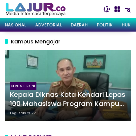
Langsung
ke
konten
NASIONAL
ADVETORIAL
DAERAH
POLITIK
HUKRI
Kampus Mengajar
BERITA TERKINI
Kepala Diknas Kota Kendari Lepas
100 Mahasiswa Program Kampus
Mengajar Merdeka Belajar
1 Agustus 2022