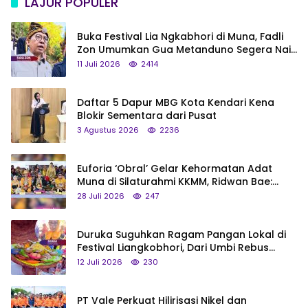
LAJUR POPULER
Buka Festival Lia Ngkabhori di Muna, Fadli
Zon Umumkan Gua Metanduno Segera Naik
Status Jadi Cagar Budaya Nasional
11 Juli 2026
2414
Daftar 5 Dapur MBG Kota Kendari Kena
Blokir Sementara dari Pusat
3 Agustus 2026
2236
Euforia ‘Obral’ Gelar Kehormatan Adat
Muna di Silaturahmi KKMM, Ridwan Bae:
Saya Bukan Tipe Begitu, Belum Pantas!
28 Juli 2026
247
Duruka Suguhkan Ragam Pangan Lokal di
Festival Liangkobhori, Dari Umbi Rebus
hingga Tumpeng Beras Muna
12 Juli 2026
230
PT Vale Perkuat Hilirisasi Nikel dan