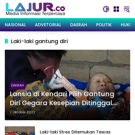
Langsung
ke
konten
NASIONAL
ADVETORIAL
DAERAH
POLITIK
HUKRI
Laki-laki gantung diri
DAERAH
Lansia di Kendari Pilih Gantung
Diri Gegara Kesepian Ditinggal
Anak Kandung
7 Oktober 2022
Laki-laki Stres Ditemukan Tewas