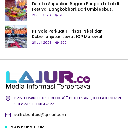
Duruka Suguhkan Ragam Pangan Lokal di
Festival Liangkobhori, Dari Umbi Rebus
hingga Tumpeng Beras Muna
12 Juli 2026
230
PT Vale Perkuat Hilirisasi Nikel dan
Keberlanjutan Lewat IGP Morowali
28 Juli 2026
209
BRIS TOWN HOUSE BLOK A17 BOULEVARD, KOTA KENDARI,
SULAWESI TENGGARA.
sultraberitaid@gmail.com
PARTNER LINK