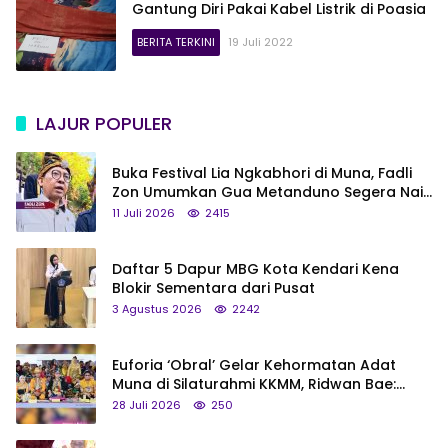
Gantung Diri Pakai Kabel Listrik di Poasia
BERITA TERKINI
19 Juli 2022
LAJUR POPULER
Buka Festival Lia Ngkabhori di Muna, Fadli
Zon Umumkan Gua Metanduno Segera Naik
Status Jadi Cagar Budaya Nasional
11 Juli 2026
2415
Daftar 5 Dapur MBG Kota Kendari Kena
Blokir Sementara dari Pusat
3 Agustus 2026
2242
Euforia ‘Obral’ Gelar Kehormatan Adat
Muna di Silaturahmi KKMM, Ridwan Bae:
Saya Bukan Tipe Begitu, Belum Pantas!
28 Juli 2026
250