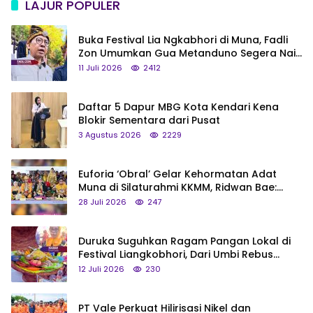
LAJUR POPULER
Buka Festival Lia Ngkabhori di Muna, Fadli
Zon Umumkan Gua Metanduno Segera Naik
Status Jadi Cagar Budaya Nasional
11 Juli 2026
2412
Daftar 5 Dapur MBG Kota Kendari Kena
Blokir Sementara dari Pusat
3 Agustus 2026
2229
Euforia ‘Obral’ Gelar Kehormatan Adat
Muna di Silaturahmi KKMM, Ridwan Bae:
Saya Bukan Tipe Begitu, Belum Pantas!
28 Juli 2026
247
Duruka Suguhkan Ragam Pangan Lokal di
Festival Liangkobhori, Dari Umbi Rebus
hingga Tumpeng Beras Muna
12 Juli 2026
230
PT Vale Perkuat Hilirisasi Nikel dan