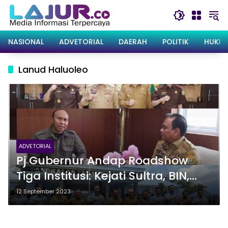
Langsung
ke
konten
NASIONAL
ADVETORIAL
DAERAH
POLITIK
HUKRI
Lanud Haluoleo
ADVETORIAL
Pj Gubernur Andap Roadshow
Tiga Institusi: Kejati Sultra, BIN,
Finish di Lanud Haluoleo
12 September 2023