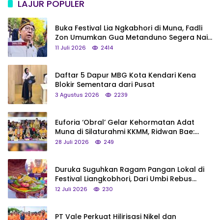
LAJUR POPULER
Buka Festival Lia Ngkabhori di Muna, Fadli
Zon Umumkan Gua Metanduno Segera Naik
Status Jadi Cagar Budaya Nasional
11 Juli 2026
2414
Daftar 5 Dapur MBG Kota Kendari Kena
Blokir Sementara dari Pusat
3 Agustus 2026
2239
Euforia ‘Obral’ Gelar Kehormatan Adat
Muna di Silaturahmi KKMM, Ridwan Bae:
Saya Bukan Tipe Begitu, Belum Pantas!
28 Juli 2026
249
Duruka Suguhkan Ragam Pangan Lokal di
Festival Liangkobhori, Dari Umbi Rebus
hingga Tumpeng Beras Muna
12 Juli 2026
230
PT Vale Perkuat Hilirisasi Nikel dan