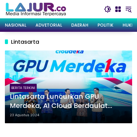
Langsung
ke
konten
NASIONAL
ADVETORIAL
DAERAH
POLITIK
HUKRI
Lintasarta
BERITA TERKINI
Lintasarta Luncurkan GPU
Merdeka, AI Cloud Berdaulat
Pertama & Tercanggih
23 Agustus 2024