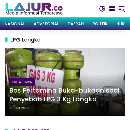
Langsung
ke
konten
NASIONAL
ADVETORIAL
DAERAH
POLITIK
HUKRI
LPG Langka
BERITA TERKINI
Bos Pertamina Buka-bukaan soal
Penyebab LPG 3 Kg Langka
30 Juli 2023