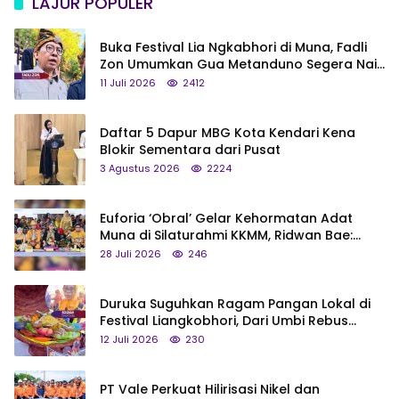
LAJUR POPULER
Buka Festival Lia Ngkabhori di Muna, Fadli
Zon Umumkan Gua Metanduno Segera Naik
Status Jadi Cagar Budaya Nasional
11 Juli 2026
2412
Daftar 5 Dapur MBG Kota Kendari Kena
Blokir Sementara dari Pusat
3 Agustus 2026
2224
Euforia ‘Obral’ Gelar Kehormatan Adat
Muna di Silaturahmi KKMM, Ridwan Bae:
Saya Bukan Tipe Begitu, Belum Pantas!
28 Juli 2026
246
Duruka Suguhkan Ragam Pangan Lokal di
Festival Liangkobhori, Dari Umbi Rebus
hingga Tumpeng Beras Muna
12 Juli 2026
230
PT Vale Perkuat Hilirisasi Nikel dan