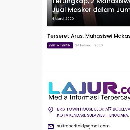
Terungkap, 2 Mahasisw
Jual Masker dalam Jum
4 Maret 2020
Terseret Arus, Mahasiswi Makas
BERITA TERKINI
24 Februari 2020
BRIS TOWN HOUSE BLOK A17 BOULEVA
KOTA KENDARI, SULAWESI TENGGARA.
sultraberitaid@gmail.com