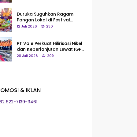
Saya Bukan Tipe Begitu, Belum
Pantas!
Duruka Suguhkan Ragam
Pangan Lokal di Festival
Liangkobhori, Dari Umbi Rebus
12 Juli 2026
230
hingga Tumpeng Beras Muna
PT Vale Perkuat Hilirisasi Nikel
dan Keberlanjutan Lewat IGP
Morowali
28 Juli 2026
209
OMOSI & IKLAN
+62 822-7139-9461