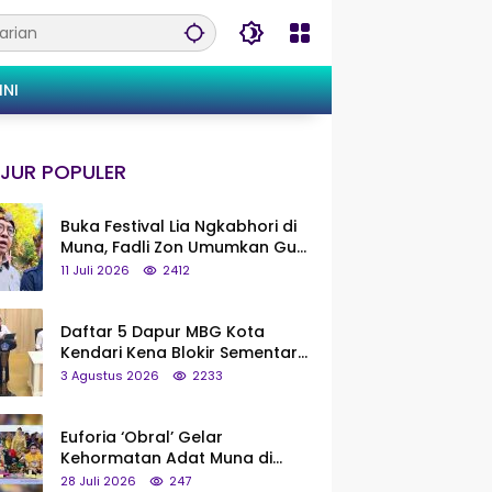
INI
JUR POPULER
Buka Festival Lia Ngkabhori di
Muna, Fadli Zon Umumkan Gua
Metanduno Segera Naik Status
11 Juli 2026
2412
Jadi Cagar Budaya Nasional
Daftar 5 Dapur MBG Kota
Kendari Kena Blokir Sementara
dari Pusat
3 Agustus 2026
2233
Euforia ‘Obral’ Gelar
Kehormatan Adat Muna di
Silaturahmi KKMM, Ridwan Bae:
28 Juli 2026
247