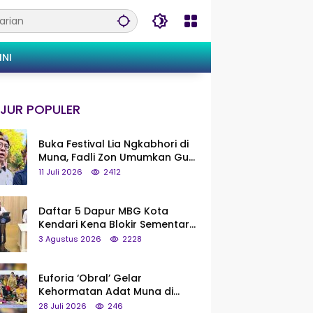
INI
JUR POPULER
Buka Festival Lia Ngkabhori di
Muna, Fadli Zon Umumkan Gua
Metanduno Segera Naik Status
11 Juli 2026
2412
Jadi Cagar Budaya Nasional
Daftar 5 Dapur MBG Kota
Kendari Kena Blokir Sementara
dari Pusat
3 Agustus 2026
2228
Euforia ‘Obral’ Gelar
Kehormatan Adat Muna di
Silaturahmi KKMM, Ridwan Bae:
28 Juli 2026
246