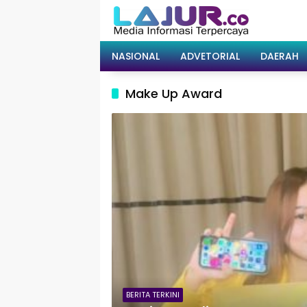
Langsung
ke
konten
NASIONAL
ADVETORIAL
DAERAH
Make Up Award
BERITA TERKINI