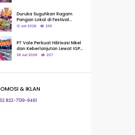
Saya Bukan Tipe Begitu, Belum
Pantas!
Duruka Suguhkan Ragam
Pangan Lokal di Festival
Liangkobhori, Dari Umbi Rebus
12 Juli 2026
230
hingga Tumpeng Beras Muna
PT Vale Perkuat Hilirisasi Nikel
dan Keberlanjutan Lewat IGP
Morowali
28 Juli 2026
207
OMOSI & IKLAN
+62 822-7139-9461