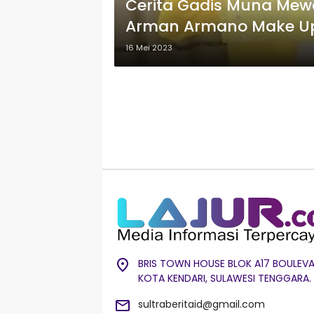
Cerita Gadis Muna Mewak
Arman Armano Make Up
16 Mei 2023
BRIS TOWN HOUSE BLOK A17 BOULEVA
KOTA KENDARI, SULAWESI TENGGARA.
sultraberitaid@gmail.com