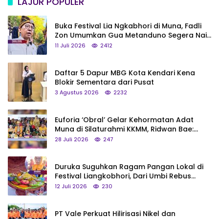
LAJUR POPULER
Buka Festival Lia Ngkabhori di Muna, Fadli
Zon Umumkan Gua Metanduno Segera Naik
Status Jadi Cagar Budaya Nasional
11 Juli 2026
2412
Daftar 5 Dapur MBG Kota Kendari Kena
Blokir Sementara dari Pusat
3 Agustus 2026
2232
Euforia ‘Obral’ Gelar Kehormatan Adat
Muna di Silaturahmi KKMM, Ridwan Bae:
Saya Bukan Tipe Begitu, Belum Pantas!
28 Juli 2026
247
Duruka Suguhkan Ragam Pangan Lokal di
Festival Liangkobhori, Dari Umbi Rebus
hingga Tumpeng Beras Muna
12 Juli 2026
230
PT Vale Perkuat Hilirisasi Nikel dan