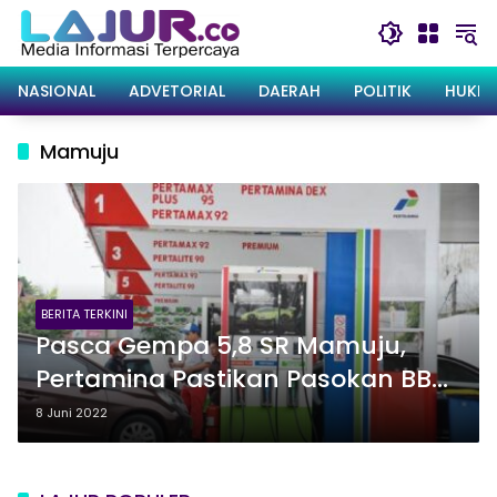
Langsung
ke
konten
NASIONAL
ADVETORIAL
DAERAH
POLITIK
HUKRI
Mamuju
BERITA TERKINI
Pasca Gempa 5,8 SR Mamuju,
Pertamina Pastikan Pasokan BBM
dan LPG di Sulawesi Aman
8 Juni 2022