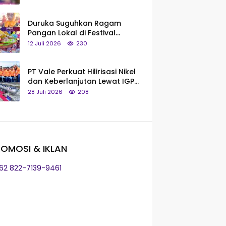
Saya Bukan Tipe Begitu, Belum
Pantas!
Duruka Suguhkan Ragam
Pangan Lokal di Festival
Liangkobhori, Dari Umbi Rebus
12 Juli 2026
230
hingga Tumpeng Beras Muna
PT Vale Perkuat Hilirisasi Nikel
dan Keberlanjutan Lewat IGP
Morowali
28 Juli 2026
208
OMOSI & IKLAN
+62 822-7139-9461