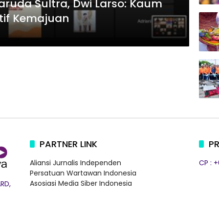
aruda Sultra, Dwi Larso: Kaum
otif Kemajuan
PARTNER LINK
PR
Aliansi Jurnalis Independen
CP : 
Persatuan Wartawan Indonesia
Asosiasi Media Siber Indonesia
RD,