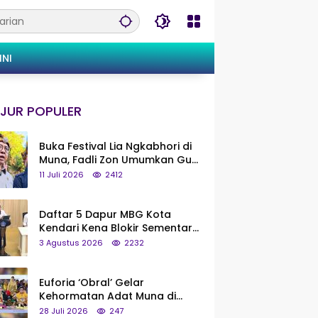
INI
JUR POPULER
Buka Festival Lia Ngkabhori di
Muna, Fadli Zon Umumkan Gua
Metanduno Segera Naik Status
11 Juli 2026
2412
Jadi Cagar Budaya Nasional
Daftar 5 Dapur MBG Kota
Kendari Kena Blokir Sementara
dari Pusat
3 Agustus 2026
2232
Euforia ‘Obral’ Gelar
Kehormatan Adat Muna di
Silaturahmi KKMM, Ridwan Bae:
28 Juli 2026
247