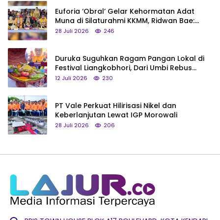
Euforia ‘Obral’ Gelar Kehormatan Adat
Muna di Silaturahmi KKMM, Ridwan Bae:
Saya Bukan Tipe Begitu, Belum Pantas!
28 Juli 2026
246
Duruka Suguhkan Ragam Pangan Lokal di
Festival Liangkobhori, Dari Umbi Rebus
hingga Tumpeng Beras Muna
12 Juli 2026
230
PT Vale Perkuat Hilirisasi Nikel dan
Keberlanjutan Lewat IGP Morowali
28 Juli 2026
206