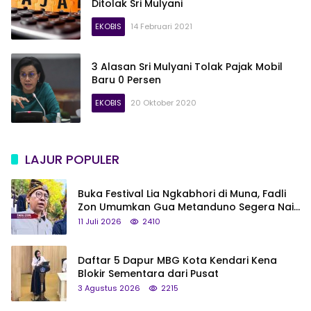
Ditolak Sri Mulyani
EKOBIS
14 Februari 2021
3 Alasan Sri Mulyani Tolak Pajak Mobil
Baru 0 Persen
EKOBIS
20 Oktober 2020
LAJUR POPULER
Buka Festival Lia Ngkabhori di Muna, Fadli
Zon Umumkan Gua Metanduno Segera Naik
Status Jadi Cagar Budaya Nasional
11 Juli 2026
2410
Daftar 5 Dapur MBG Kota Kendari Kena
Blokir Sementara dari Pusat
3 Agustus 2026
2215