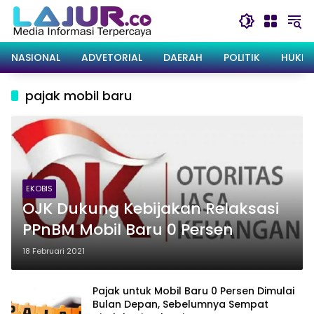
Langsung
ke
konten
NASIONAL
ADVETORIAL
DAERAH
POLITIK
HUKRI
pajak mobil baru
EKOBIS
OJK Dukung Kebijakan Relaksasi
PPnBM Mobil Baru 0 Persen
18 Februari 2021
Pajak untuk Mobil Baru 0 Persen Dimulai
Bulan Depan, Sebelumnya Sempat