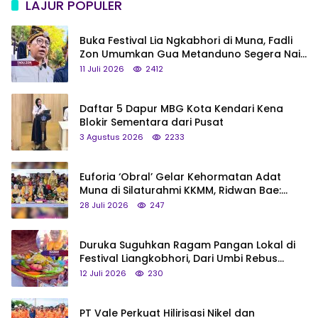
LAJUR POPULER
Buka Festival Lia Ngkabhori di Muna, Fadli
Zon Umumkan Gua Metanduno Segera Naik
Status Jadi Cagar Budaya Nasional
11 Juli 2026
2412
Daftar 5 Dapur MBG Kota Kendari Kena
Blokir Sementara dari Pusat
3 Agustus 2026
2233
Euforia ‘Obral’ Gelar Kehormatan Adat
Muna di Silaturahmi KKMM, Ridwan Bae:
Saya Bukan Tipe Begitu, Belum Pantas!
28 Juli 2026
247
Duruka Suguhkan Ragam Pangan Lokal di
Festival Liangkobhori, Dari Umbi Rebus
hingga Tumpeng Beras Muna
12 Juli 2026
230
PT Vale Perkuat Hilirisasi Nikel dan