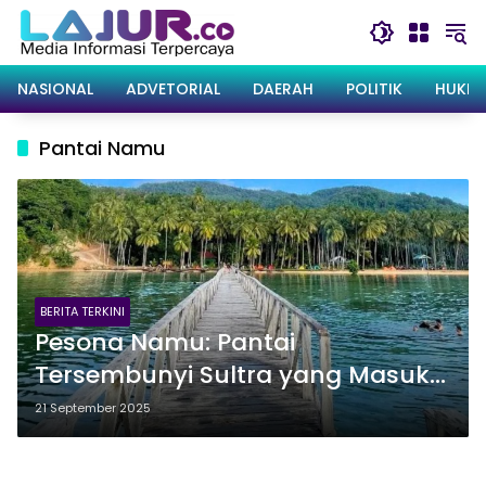
Langsung
ke
konten
NASIONAL
ADVETORIAL
DAERAH
POLITIK
HUKRI
Pantai Namu
BERITA TERKINI
Pesona Namu: Pantai
Tersembunyi Sultra yang Masuk
Top 15 Desa Wisata di Ajang
21 September 2025
Wonderful Indonesia Award