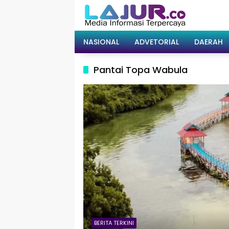
Langsung
ke
konten
NASIONAL
ADVETORIAL
DAERAH
Pantai Topa Wabula
BERITA TERKINI