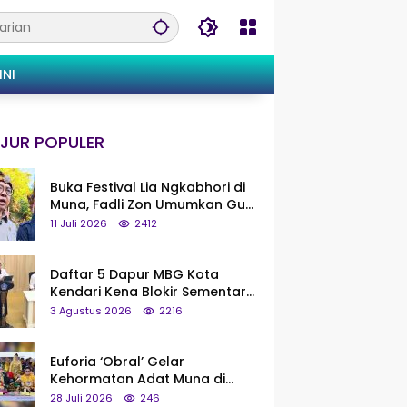
INI
JUR POPULER
Buka Festival Lia Ngkabhori di
Muna, Fadli Zon Umumkan Gua
Metanduno Segera Naik Status
11 Juli 2026
2412
Jadi Cagar Budaya Nasional
Daftar 5 Dapur MBG Kota
Kendari Kena Blokir Sementara
dari Pusat
3 Agustus 2026
2216
Euforia ‘Obral’ Gelar
Kehormatan Adat Muna di
Silaturahmi KKMM, Ridwan Bae:
28 Juli 2026
246