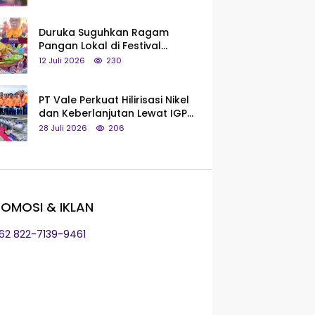
Saya Bukan Tipe Begitu, Belum
Pantas!
Duruka Suguhkan Ragam
Pangan Lokal di Festival
Liangkobhori, Dari Umbi Rebus
12 Juli 2026
230
hingga Tumpeng Beras Muna
PT Vale Perkuat Hilirisasi Nikel
dan Keberlanjutan Lewat IGP
Morowali
28 Juli 2026
206
OMOSI & IKLAN
+62 822-7139-9461