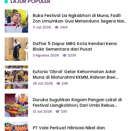
LAJUR POPULER
Buka Festival Lia Ngkabhori di Muna, Fadli
Zon Umumkan Gua Metanduno Segera Naik
Status Jadi Cagar Budaya Nasional
11 Juli 2026
2414
Daftar 5 Dapur MBG Kota Kendari Kena
Blokir Sementara dari Pusat
3 Agustus 2026
2239
Euforia ‘Obral’ Gelar Kehormatan Adat
Muna di Silaturahmi KKMM, Ridwan Bae:
Saya Bukan Tipe Begitu, Belum Pantas!
28 Juli 2026
249
Duruka Suguhkan Ragam Pangan Lokal di
Festival Liangkobhori, Dari Umbi Rebus
hingga Tumpeng Beras Muna
12 Juli 2026
230
PT Vale Perkuat Hilirisasi Nikel dan