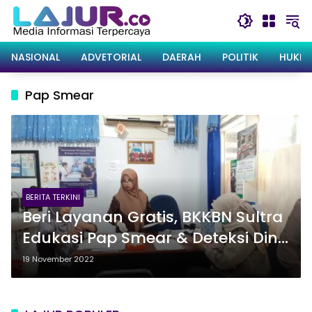
Langsung
ke
konten
NASIONAL
ADVETORIAL
DAERAH
POLITIK
HUKRI
Pap Smear
BERITA TERKINI
Beri Layanan Gratis, BKKBN Sultra
Edukasi Pap Smear & Deteksi Dini
Penyakit Kanker Serviks
19 November 2022