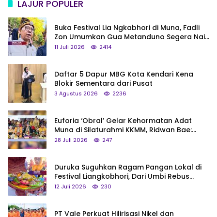
LAJUR POPULER
Buka Festival Lia Ngkabhori di Muna, Fadli
Zon Umumkan Gua Metanduno Segera Naik
Status Jadi Cagar Budaya Nasional
11 Juli 2026
2414
Daftar 5 Dapur MBG Kota Kendari Kena
Blokir Sementara dari Pusat
3 Agustus 2026
2236
Euforia ‘Obral’ Gelar Kehormatan Adat
Muna di Silaturahmi KKMM, Ridwan Bae:
Saya Bukan Tipe Begitu, Belum Pantas!
28 Juli 2026
247
Duruka Suguhkan Ragam Pangan Lokal di
Festival Liangkobhori, Dari Umbi Rebus
hingga Tumpeng Beras Muna
12 Juli 2026
230
PT Vale Perkuat Hilirisasi Nikel dan