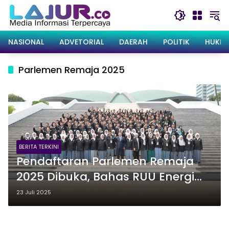
Langsung
ke
konten
NASIONAL
ADVETORIAL
DAERAH
POLITIK
HUKRI
Parlemen Remaja 2025
BERITA TERKINI
Pendaftaran Parlemen Remaja
2025 Dibuka, Bahas RUU Energi
Baru & Terbarukan
23 Juli 2025