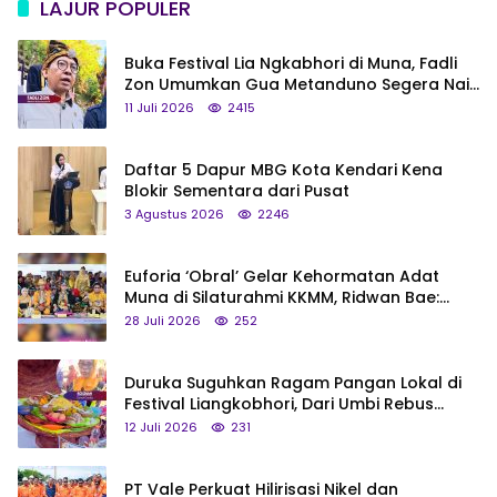
LAJUR POPULER
Buka Festival Lia Ngkabhori di Muna, Fadli
Zon Umumkan Gua Metanduno Segera Naik
Status Jadi Cagar Budaya Nasional
11 Juli 2026
2415
Daftar 5 Dapur MBG Kota Kendari Kena
Blokir Sementara dari Pusat
3 Agustus 2026
2246
Euforia ‘Obral’ Gelar Kehormatan Adat
Muna di Silaturahmi KKMM, Ridwan Bae:
Saya Bukan Tipe Begitu, Belum Pantas!
28 Juli 2026
252
Duruka Suguhkan Ragam Pangan Lokal di
Festival Liangkobhori, Dari Umbi Rebus
hingga Tumpeng Beras Muna
12 Juli 2026
231
PT Vale Perkuat Hilirisasi Nikel dan