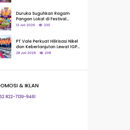
Saya Bukan Tipe Begitu, Belum
Pantas!
Duruka Suguhkan Ragam
Pangan Lokal di Festival
Liangkobhori, Dari Umbi Rebus
12 Juli 2026
230
hingga Tumpeng Beras Muna
PT Vale Perkuat Hilirisasi Nikel
dan Keberlanjutan Lewat IGP
Morowali
28 Juli 2026
208
OMOSI & IKLAN
+62 822-7139-9461