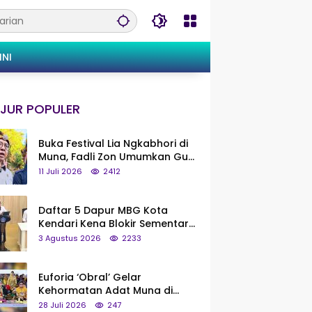
INI
JUR POPULER
Buka Festival Lia Ngkabhori di
Muna, Fadli Zon Umumkan Gua
Metanduno Segera Naik Status
11 Juli 2026
2412
Jadi Cagar Budaya Nasional
Daftar 5 Dapur MBG Kota
Kendari Kena Blokir Sementara
dari Pusat
3 Agustus 2026
2233
Euforia ‘Obral’ Gelar
Kehormatan Adat Muna di
Silaturahmi KKMM, Ridwan Bae:
28 Juli 2026
247