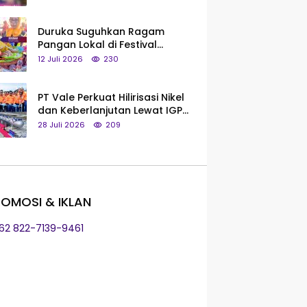
Saya Bukan Tipe Begitu, Belum
Pantas!
Duruka Suguhkan Ragam
Pangan Lokal di Festival
Liangkobhori, Dari Umbi Rebus
12 Juli 2026
230
hingga Tumpeng Beras Muna
PT Vale Perkuat Hilirisasi Nikel
dan Keberlanjutan Lewat IGP
Morowali
28 Juli 2026
209
OMOSI & IKLAN
+62 822-7139-9461