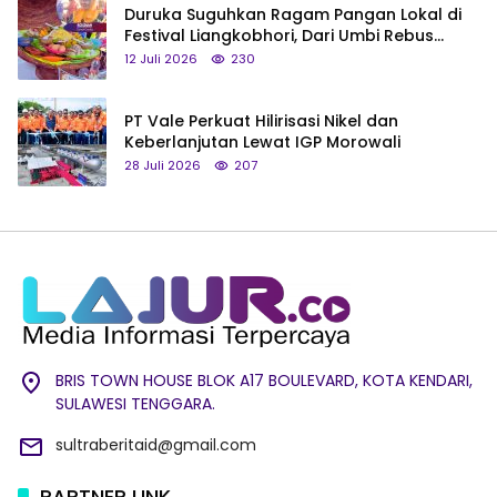
Duruka Suguhkan Ragam Pangan Lokal di
Festival Liangkobhori, Dari Umbi Rebus
hingga Tumpeng Beras Muna
12 Juli 2026
230
PT Vale Perkuat Hilirisasi Nikel dan
Keberlanjutan Lewat IGP Morowali
28 Juli 2026
207
BRIS TOWN HOUSE BLOK A17 BOULEVARD, KOTA KENDARI,
SULAWESI TENGGARA.
sultraberitaid@gmail.com
PARTNER LINK