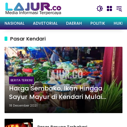
Langsung
ke
konten
NASIONAL
ADVETORIAL
DAERAH
POLITIK
HUKRI
Pasar Kendari
BERITA TERKINI
Harga Sembako, Ikan Hingga
Sayur Mayur di Kendari Mulai
Melambung Jelang Nataru
18 Desember 2021
Pasar Baruga Terbakar!