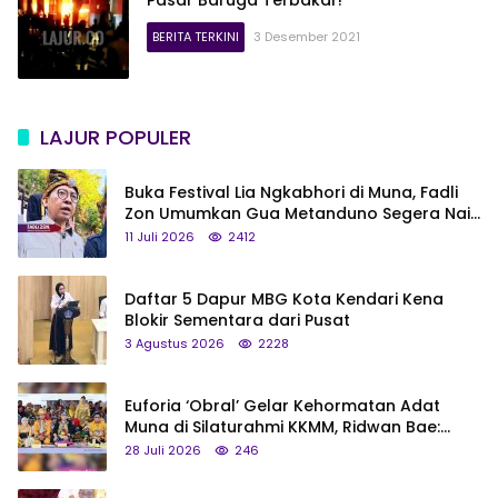
BERITA TERKINI
3 Desember 2021
LAJUR POPULER
Buka Festival Lia Ngkabhori di Muna, Fadli
Zon Umumkan Gua Metanduno Segera Naik
Status Jadi Cagar Budaya Nasional
11 Juli 2026
2412
Daftar 5 Dapur MBG Kota Kendari Kena
Blokir Sementara dari Pusat
3 Agustus 2026
2228
Euforia ‘Obral’ Gelar Kehormatan Adat
Muna di Silaturahmi KKMM, Ridwan Bae:
Saya Bukan Tipe Begitu, Belum Pantas!
28 Juli 2026
246