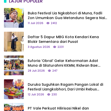
LAJUR POPULER
Buka Festival Lia Ngkabhori di Muna, Fadli
Zon Umumkan Gua Metanduno Segera Naik
Status Jadi Cagar Budaya Nasional
11 Juli 2026
2412
Daftar 5 Dapur MBG Kota Kendari Kena
Blokir Sementara dari Pusat
3 Agustus 2026
2231
Euforia ‘Obral’ Gelar Kehormatan Adat
Muna di Silaturahmi KKMM, Ridwan Bae:
Saya Bukan Tipe Begitu, Belum Pantas!
28 Juli 2026
247
Duruka Suguhkan Ragam Pangan Lokal di
Festival Liangkobhori, Dari Umbi Rebus
hingga Tumpeng Beras Muna
12 Juli 2026
230
PT Vale Perkuat Hilirisasi Nikel dan