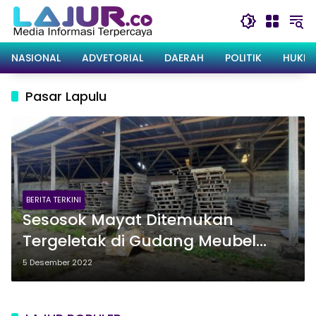
Langsung
ke
konten
NASIONAL
ADVETORIAL
DAERAH
POLITIK
HUKRI
Pasar Lapulu
BERITA TERKINI
Sesosok Mayat Ditemukan
Tergeletak di Gudang Meubel
Kawasan Pasar Lapulu
5 Desember 2022