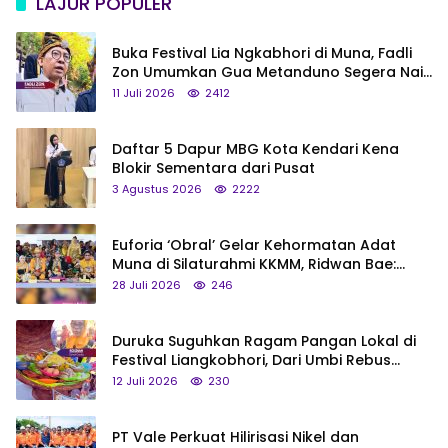
LAJUR POPULER
Buka Festival Lia Ngkabhori di Muna, Fadli
Zon Umumkan Gua Metanduno Segera Naik
Status Jadi Cagar Budaya Nasional
11 Juli 2026
2412
Daftar 5 Dapur MBG Kota Kendari Kena
Blokir Sementara dari Pusat
3 Agustus 2026
2222
Euforia ‘Obral’ Gelar Kehormatan Adat
Muna di Silaturahmi KKMM, Ridwan Bae:
Saya Bukan Tipe Begitu, Belum Pantas!
28 Juli 2026
246
Duruka Suguhkan Ragam Pangan Lokal di
Festival Liangkobhori, Dari Umbi Rebus
hingga Tumpeng Beras Muna
12 Juli 2026
230
PT Vale Perkuat Hilirisasi Nikel dan