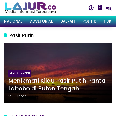
Langsung
ke
konten
NASIONAL
ADVETORIAL
DAERAH
POLITIK
HUKRI
Pasir Putih
BERITA TERKINI
Menikmati Kilau Pasir Putih Pantai
Labobo di Buton Tengah
10 Juni 2023