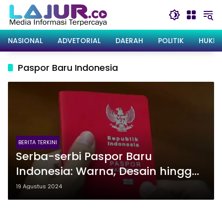
Langsung
ke
konten
NASIONAL
ADVETORIAL
DAERAH
POLITIK
HUKRI
Paspor Baru Indonesia
BERITA TERKINI
Serba-serbi Paspor Baru
Indonesia: Warna, Desain hingga
Keunggulan
19 Agustus 2024