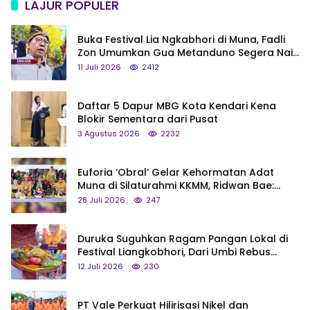
LAJUR POPULER
Buka Festival Lia Ngkabhori di Muna, Fadli
Zon Umumkan Gua Metanduno Segera Naik
Status Jadi Cagar Budaya Nasional
11 Juli 2026
2412
Daftar 5 Dapur MBG Kota Kendari Kena
Blokir Sementara dari Pusat
3 Agustus 2026
2232
Euforia ‘Obral’ Gelar Kehormatan Adat
Muna di Silaturahmi KKMM, Ridwan Bae:
Saya Bukan Tipe Begitu, Belum Pantas!
28 Juli 2026
247
Duruka Suguhkan Ragam Pangan Lokal di
Festival Liangkobhori, Dari Umbi Rebus
hingga Tumpeng Beras Muna
12 Juli 2026
230
PT Vale Perkuat Hilirisasi Nikel dan