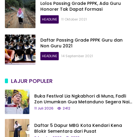
Lolos Passing Grade PPPK, Ada Guru
Honorer Tak Dapat Formasi
HEADLINE
11 Oktober 2021
Daftar Passing Grade PPPK Guru dan
Non Guru 2021
HEADLINE
14 September 2021
LAJUR POPULER
Buka Festival Lia Ngkabhori di Muna, Fadli
Zon Umumkan Gua Metanduno Segera Naik
Status Jadi Cagar Budaya Nasional
11 Juli 2026
2412
Daftar 5 Dapur MBG Kota Kendari Kena
Blokir Sementara dari Pusat