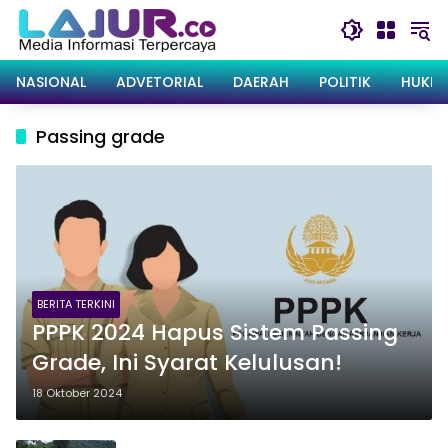
Langsung
ke
konten
NASIONAL
ADVETORIAL
DAERAH
POLITIK
HUKRI
Passing grade
BERITA TERKINI
PPPK 2024 Hapus Sistem Passing
Grade, Ini Syarat Kelulusan!
18 Oktober 2024