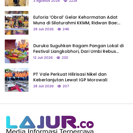
3 Agustus 2026
2228
Euforia ‘Obral’ Gelar Kehormatan Adat
Muna di Silaturahmi KKMM, Ridwan Bae:
Saya Bukan Tipe Begitu, Belum Pantas!
28 Juli 2026
246
Duruka Suguhkan Ragam Pangan Lokal di
Festival Liangkobhori, Dari Umbi Rebus
hingga Tumpeng Beras Muna
12 Juli 2026
230
PT Vale Perkuat Hilirisasi Nikel dan
Keberlanjutan Lewat IGP Morowali
28 Juli 2026
207