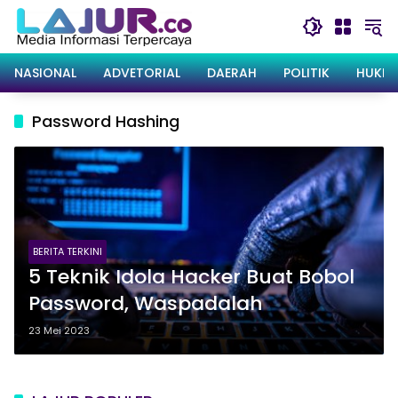
Langsung
ke
konten
NASIONAL
ADVETORIAL
DAERAH
POLITIK
HUKRI
Password Hashing
BERITA TERKINI
5 Teknik Idola Hacker Buat Bobol
Password, Waspadalah
23 Mei 2023