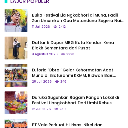
LAJUR POPULER
Buka Festival Lia Ngkabhori di Muna, Fadli
Zon Umumkan Gua Metanduno Segera Naik
Status Jadi Cagar Budaya Nasional
11 Juli 2026
2412
Daftar 5 Dapur MBG Kota Kendari Kena
Blokir Sementara dari Pusat
3 Agustus 2026
2228
Euforia ‘Obral’ Gelar Kehormatan Adat
Muna di Silaturahmi KKMM, Ridwan Bae:
Saya Bukan Tipe Begitu, Belum Pantas!
28 Juli 2026
246
Duruka Suguhkan Ragam Pangan Lokal di
Festival Liangkobhori, Dari Umbi Rebus
hingga Tumpeng Beras Muna
12 Juli 2026
230
PT Vale Perkuat Hilirisasi Nikel dan