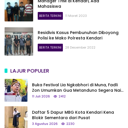
Manager THM di Kendari, Ada
Mahasiswa
BERITA TERKINI
11 Maret 2023
Residivis Kasus Pembunuhan Diboyong
Polisi ke Mako Polresta Kendari
BERITA TERKINI
28 Desember 2022
LAJUR POPULER
Buka Festival Lia Ngkabhori di Muna, Fadli
Zon Umumkan Gua Metanduno Segera Naik
Status Jadi Cagar Budaya Nasional
11 Juli 2026
2412
Daftar 5 Dapur MBG Kota Kendari Kena
Blokir Sementara dari Pusat
3 Agustus 2026
2230