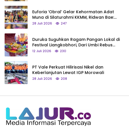
Euforia ‘Obral’ Gelar Kehormatan Adat
Muna di Silaturahmi KKMM, Ridwan Bae:
Saya Bukan Tipe Begitu, Belum Pantas!
28 Juli 2026
247
Duruka Suguhkan Ragam Pangan Lokal di
Festival Liangkobhori, Dari Umbi Rebus
hingga Tumpeng Beras Muna
12 Juli 2026
230
PT Vale Perkuat Hilirisasi Nikel dan
Keberlanjutan Lewat IGP Morowali
28 Juli 2026
208