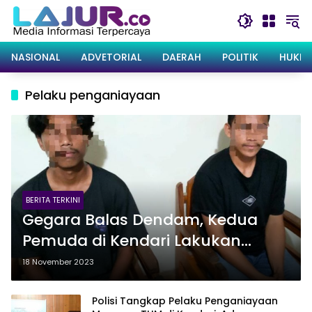
Langsung
ke
konten
NASIONAL
ADVETORIAL
DAERAH
POLITIK
HUKRI
Pelaku penganiayaan
BERITA TERKINI
Gegara Balas Dendam, Kedua
Pemuda di Kendari Lakukan
Penganiayaan Berujung
18 November 2023
Ditangkap Polisi
Polisi Tangkap Pelaku Penganiayaan