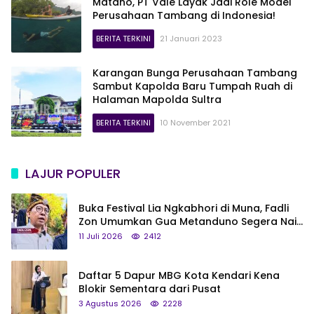
Matano, PT Vale Layak Jadi Role Model
Perusahaan Tambang di Indonesia!
BERITA TERKINI
21 Januari 2023
Karangan Bunga Perusahaan Tambang
Sambut Kapolda Baru Tumpah Ruah di
Halaman Mapolda Sultra
BERITA TERKINI
10 November 2021
LAJUR POPULER
Buka Festival Lia Ngkabhori di Muna, Fadli
Zon Umumkan Gua Metanduno Segera Naik
Status Jadi Cagar Budaya Nasional
11 Juli 2026
2412
Daftar 5 Dapur MBG Kota Kendari Kena
Blokir Sementara dari Pusat
3 Agustus 2026
2228