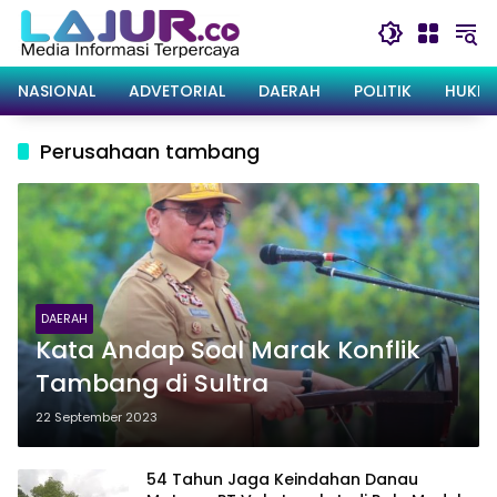
Langsung
ke
konten
NASIONAL
ADVETORIAL
DAERAH
POLITIK
HUKRI
Perusahaan tambang
DAERAH
Kata Andap Soal Marak Konflik
Tambang di Sultra
22 September 2023
54 Tahun Jaga Keindahan Danau