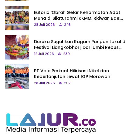
Euforia ‘Obral’ Gelar Kehormatan Adat
Muna di Silaturahmi KKMM, Ridwan Bae:
Saya Bukan Tipe Begitu, Belum Pantas!
28 Juli 2026
246
Duruka Suguhkan Ragam Pangan Lokal di
Festival Liangkobhori, Dari Umbi Rebus
hingga Tumpeng Beras Muna
12 Juli 2026
230
PT Vale Perkuat Hilirisasi Nikel dan
Keberlanjutan Lewat IGP Morowali
28 Juli 2026
207