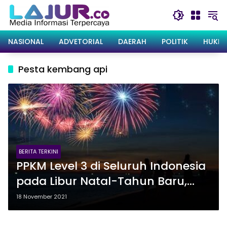
Langsung
ke
konten
NASIONAL
ADVETORIAL
DAERAH
POLITIK
HUKRI
Pesta kembang api
BERITA TERKINI
PPKM Level 3 di Seluruh Indonesia
pada Libur Natal-Tahun Baru,
Pesta Kembang Api Dilarang
18 November 2021