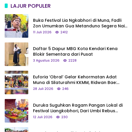
LAJUR POPULER
Buka Festival Lia Ngkabhori di Muna, Fadli
Zon Umumkan Gua Metanduno Segera Naik
Status Jadi Cagar Budaya Nasional
11 Juli 2026
2412
Daftar 5 Dapur MBG Kota Kendari Kena
Blokir Sementara dari Pusat
3 Agustus 2026
2228
Euforia ‘Obral’ Gelar Kehormatan Adat
Muna di Silaturahmi KKMM, Ridwan Bae:
Saya Bukan Tipe Begitu, Belum Pantas!
28 Juli 2026
246
Duruka Suguhkan Ragam Pangan Lokal di
Festival Liangkobhori, Dari Umbi Rebus
hingga Tumpeng Beras Muna
12 Juli 2026
230