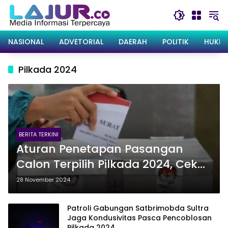
Langsung
ke
konten
NASIONAL
ADVETORIAL
DAERAH
POLITIK
HUKRI
Pilkada 2024
BERITA TERKINI
Aturan Penetapan Pasangan
Calon Terpilih Pilkada 2024, Cek
Infonya!
28 November 2024
Patroli Gabungan Satbrimobda Sultra
Jaga Kondusivitas Pasca Pencoblosan
Pilkada 2024