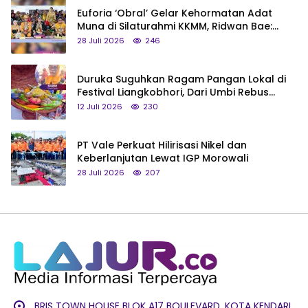
Euforia ‘Obral’ Gelar Kehormatan Adat
Muna di Silaturahmi KKMM, Ridwan Bae:
Saya Bukan Tipe Begitu, Belum Pantas!
28 Juli 2026
246
Duruka Suguhkan Ragam Pangan Lokal di
Festival Liangkobhori, Dari Umbi Rebus
hingga Tumpeng Beras Muna
12 Juli 2026
230
PT Vale Perkuat Hilirisasi Nikel dan
Keberlanjutan Lewat IGP Morowali
28 Juli 2026
207
BRIS TOWN HOUSE BLOK A17 BOULEVARD, KOTA KENDARI,