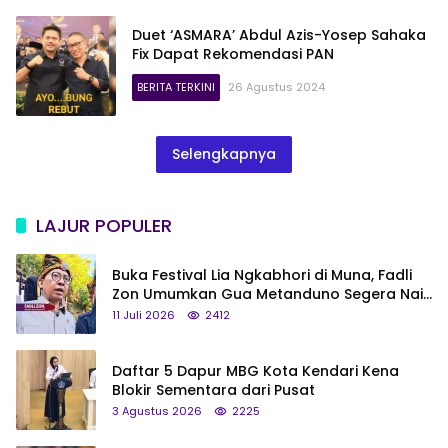
Duet ‘ASMARA’ Abdul Azis-Yosep Sahaka
Fix Dapat Rekomendasi PAN
BERITA TERKINI
26 Agustus 2024
Selengkapnya
LAJUR POPULER
Buka Festival Lia Ngkabhori di Muna, Fadli
Zon Umumkan Gua Metanduno Segera Naik
Status Jadi Cagar Budaya Nasional
11 Juli 2026
2412
Daftar 5 Dapur MBG Kota Kendari Kena
Blokir Sementara dari Pusat
3 Agustus 2026
2225