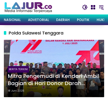
Langsung
ke
konten
NASIONAL
ADVETORIAL
DAERAH
POLITIK
HUKRI
Polda Sulawesi Tenggara
BERITA TERKINI
Mitra Pengemudi di Kendari Ambil
Bagian di Hari Donor Darah
Sedunia
18 Juni 2025