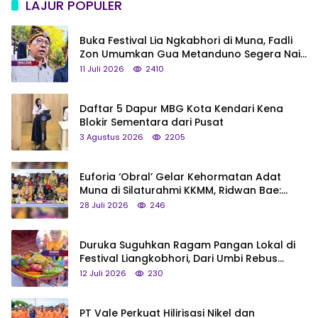
LAJUR POPULER
Buka Festival Lia Ngkabhori di Muna, Fadli
Zon Umumkan Gua Metanduno Segera Naik
Status Jadi Cagar Budaya Nasional
11 Juli 2026
2410
Daftar 5 Dapur MBG Kota Kendari Kena
Blokir Sementara dari Pusat
3 Agustus 2026
2205
Euforia ‘Obral’ Gelar Kehormatan Adat
Muna di Silaturahmi KKMM, Ridwan Bae:
Saya Bukan Tipe Begitu, Belum Pantas!
28 Juli 2026
246
Duruka Suguhkan Ragam Pangan Lokal di
Festival Liangkobhori, Dari Umbi Rebus
hingga Tumpeng Beras Muna
12 Juli 2026
230
PT Vale Perkuat Hilirisasi Nikel dan