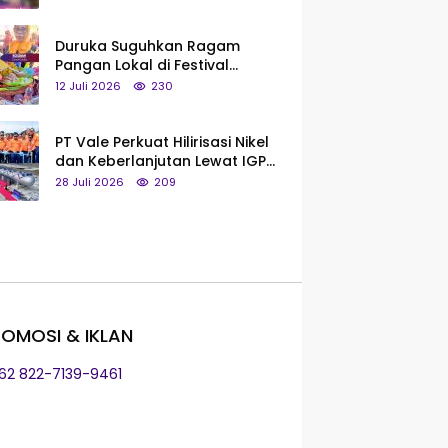
Saya Bukan Tipe Begitu, Belum
Pantas!
Duruka Suguhkan Ragam
Pangan Lokal di Festival
Liangkobhori, Dari Umbi Rebus
12 Juli 2026
230
hingga Tumpeng Beras Muna
PT Vale Perkuat Hilirisasi Nikel
dan Keberlanjutan Lewat IGP
Morowali
28 Juli 2026
209
OMOSI & IKLAN
+62 822-7139-9461