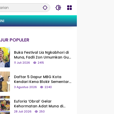
INI
JUR POPULER
Buka Festival Lia Ngkabhori di
Muna, Fadli Zon Umumkan Gua
Metanduno Segera Naik Status
11 Juli 2026
2415
Jadi Cagar Budaya Nasional
Daftar 5 Dapur MBG Kota
Kendari Kena Blokir Sementara
dari Pusat
3 Agustus 2026
2240
Euforia ‘Obral’ Gelar
Kehormatan Adat Muna di
Silaturahmi KKMM, Ridwan Bae:
28 Juli 2026
250