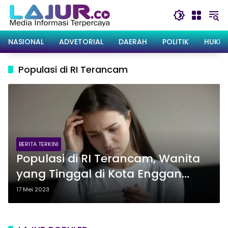
Langsung
ke
konten
NASIONAL
ADVETORIAL
DAERAH
POLITIK
HUKRI
Populasi di RI Terancam
BERITA TERKINI
Populasi di RI Terancam, Wanita
yang Tinggal di Kota Enggan
Hamil
17 Mei 2023