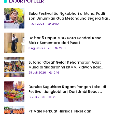
LAJUR POPULER
Buka Festival Lia Ngkabhori di Muna, Fadli
Zon Umumkan Gua Metanduno Segera Naik
Status Jadi Cagar Budaya Nasional
11 Juli 2026
2410
Daftar 5 Dapur MBG Kota Kendari Kena
Blokir Sementara dari Pusat
3 Agustus 2026
2210
Euforia ‘Obral’ Gelar Kehormatan Adat
Muna di Silaturahmi KKMM, Ridwan Bae:
Saya Bukan Tipe Begitu, Belum Pantas!
28 Juli 2026
246
Duruka Suguhkan Ragam Pangan Lokal di
Festival Liangkobhori, Dari Umbi Rebus
hingga Tumpeng Beras Muna
12 Juli 2026
230
PT Vale Perkuat Hilirisasi Nikel dan